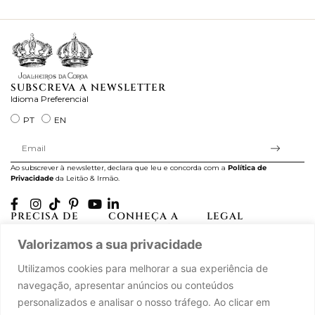
ra
SUBSCREVA A NEWSLETTER
Idioma Preferencial
PT
EN
Ao subscrever à newsletter, declara que leu e concorda com a
Política de
Privacidade
da Leitão & Irmão.
PRECISA DE
CONHEÇA A
LEGAL
AJUDA?
CASA LEITÃO
Projectos Apoiados pela
Valorizamos a sua privacidade
A minha conta
História
UE
Cuidado com as Peças
Atelier
Política de Privacidade
Utilizamos cookies para melhorar a sua experiência de
Trocas & Devoluções
Oficinas
Termos e Condições
navegação, apresentar anúncios ou conteúdos
Perguntas Frequentes
Journal
Livro de Reclamações
personalizados e analisar o nosso tráfego. Ao clicar em
Contacte-nos
Press