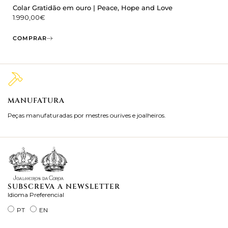
Colar Gratidão em ouro | Peace, Hope and Love
1.990,00
€
COMPRAR
MANUFATURA
M
Peças manufaturadas por mestres ourives e joalheiros.
Jo
ra
SUBSCREVA A NEWSLETTER
Idioma Preferencial
PT
EN