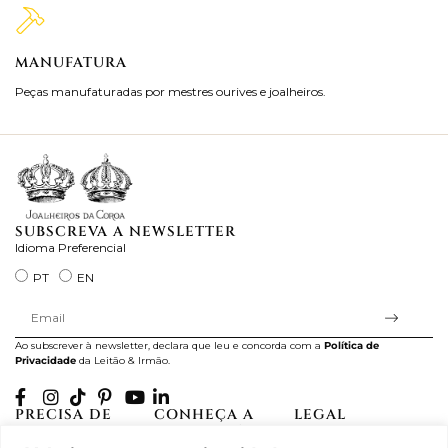
MANUFATURA
M
Peças manufaturadas por mestres ourives e joalheiros.
Jo
ra
SUBSCREVA A NEWSLETTER
Idioma Preferencial
PT
EN
Ao subscrever à newsletter, declara que leu e concorda com a
Política de
Privacidade
da Leitão & Irmão.
PRECISA DE
CONHEÇA A
LEGAL
AJUDA?
CASA LEITÃO
Projectos Apoiados pela