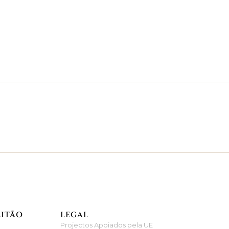
EITÃO
LEGAL
Projectos Apoiados pela UE