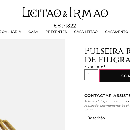
OALHARIA
CASA
PRESENTES
CASA LEITÃO
CASAMEN
JOALHARIA
CASA
PRESENTES
CASA LEITÃO
CASAMENTO
Pulseira 
de filigr
5.780,00
€
CO
CONTACTAR ASSIST
Este produto pertence a uma 
realizada externamente às ofi
Irmão.
Descrição