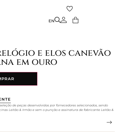
TO
EN
EN
relógio e elos canevão
ana em ouro
MPRAR
ENTE
seleção de peças desenvolvidas por fornecedores selecionados, sendo
cinas Leitão & Irmão e sem o punção e assinatura de fabricante Leitão &