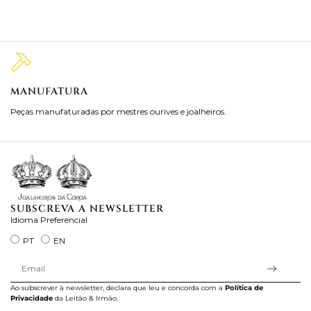
MANUFATURA
M
Peças manufaturadas por mestres ourives e joalheiros.
Jo
ra
SUBSCREVA A NEWSLETTER
Idioma Preferencial
PT
EN
Ao subscrever à newsletter, declara que leu e concorda com a
Política de
Privacidade
da Leitão & Irmão.