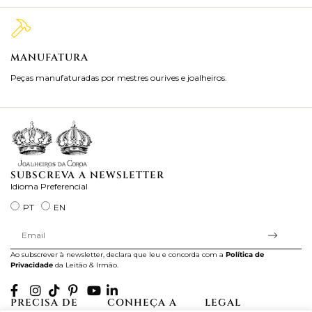
MANUFATURA
M
Peças manufaturadas por mestres ourives e joalheiros.
Jo
ra
SUBSCREVA A NEWSLETTER
Idioma Preferencial
PT
EN
Ao subscrever à newsletter, declara que leu e concorda com a
Política de
Privacidade
da Leitão & Irmão.
PRECISA DE
CONHEÇA A
LEGAL