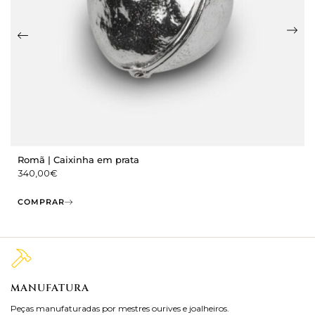
Romã | Caixinha em prata
340,00
€
COMPRAR
MANUFATURA
M
Peças manufaturadas por mestres ourives e joalheiros.
Jo