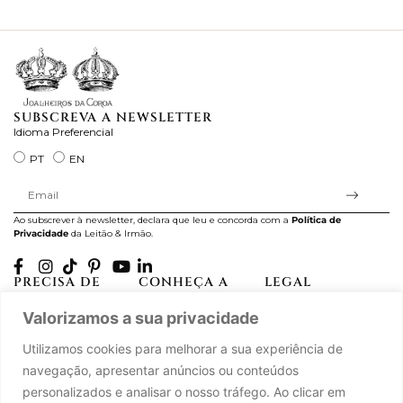
ra
SUBSCREVA A NEWSLETTER
Idioma Preferencial
PT
EN
Ao subscrever à newsletter, declara que leu e concorda com a
Política de
Privacidade
da Leitão & Irmão.
PRECISA DE
CONHEÇA A
LEGAL
AJUDA?
CASA LEITÃO
Projectos Apoiados pela
Valorizamos a sua privacidade
A minha conta
História
UE
Cuidado com as Peças
Atelier
Política de Privacidade
Utilizamos cookies para melhorar a sua experiência de
Trocas & Devoluções
Oficinas
Termos e Condições
navegação, apresentar anúncios ou conteúdos
Perguntas Frequentes
Journal
Livro de Reclamações
personalizados e analisar o nosso tráfego. Ao clicar em