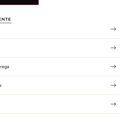
ENTE
trega
e