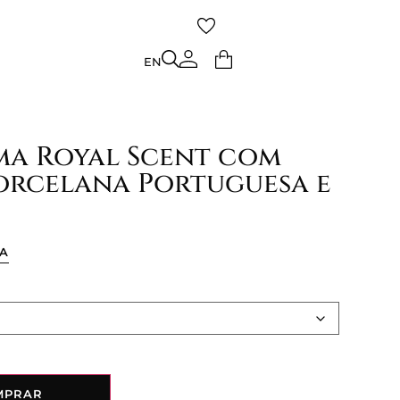
TO
EN
EN
ma Royal Scent com
Porcelana Portuguesa e
ÇA
MPRAR