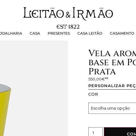
OALHARIA
CASA
PRESENTES
CASA LEITÃO
CASAMEN
JOALHARIA
CASA
PRESENTES
CASA LEITÃO
CASAMENTO
Vela aro
base em 
Prata
550,00
€
PERSONALIZAR PE
COR
CO