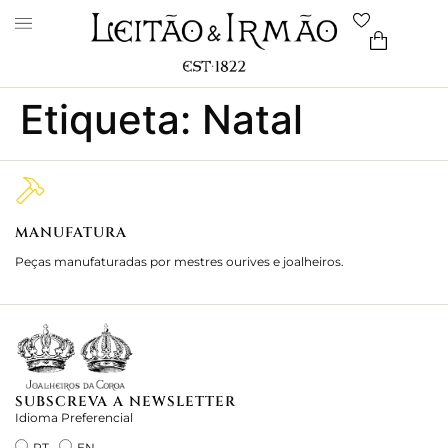
Etiqueta:
Natal
MANUFATURA
M
Peças manufaturadas por mestres ourives e joalheiros.
Jo
e 
SUBSCREVA A NEWSLETTER
Idioma Preferencial
PT
EN