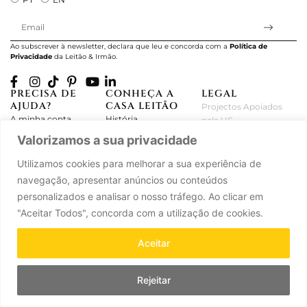
Ao subscrever à newsletter, declara que leu e concorda com a
Política de
Privacidade
da Leitão & Irmão.
PRECISA DE
CONHEÇA A
LEGAL
AJUDA?
CASA LEITÃO
Projectos Apoiados
A minha conta
História
pela UE
Cuidado com as Peças
Atelier
Política de Privacidade
Valorizamos a sua privacidade
Trocas & Devoluções
Oficinas
Termos e Condições
Utilizamos cookies para melhorar a sua experiência de
Perguntas Frequentes
Journal
Livro de Reclamações
navegação, apresentar anúncios ou conteúdos
Contacte-nos
Press
personalizados e analisar o nosso tráfego. Ao clicar em
Carreiras
Parcerias
"Aceitar Todos", concorda com a utilização de cookies.
Aceitar
Leitão & Irmão, 2026. Todos os direitos reservados.
Powered by
Ad-pulse
.
Rejeitar