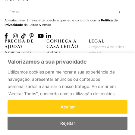
Ao subscrever à newsletter, declara que leu e concorda com a
Política de
Privacidade
da Leitão & Irmão.
PRECISA DE
CONHEÇA A
LEGAL
AJUDA?
CASA LEITÃO
Projectos Apoiados
A minha conta
História
pela UE
Cuidado com as Peças
Atelier
Política de Privacidade
Valorizamos a sua privacidade
Trocas & Devoluções
Oficinas
Termos e Condições
Utilizamos cookies para melhorar a sua experiência de
Perguntas Frequentes
Journal
Livro de Reclamações
navegação, apresentar anúncios ou conteúdos
Contacte-nos
Press
personalizados e analisar o nosso tráfego. Ao clicar em
Carreiras
Parcerias
"Aceitar Todos", concorda com a utilização de cookies.
Aceitar
Leitão & Irmão, 2026. Todos os direitos reservados.
Powered by
Ad-pulse
.
Rejeitar