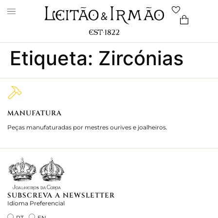
Etiqueta:
Zircónias
MANUFATURA
M
Peças manufaturadas por mestres ourives e joalheiros.
Jo
e 
SUBSCREVA A NEWSLETTER
Idioma Preferencial
PT
EN