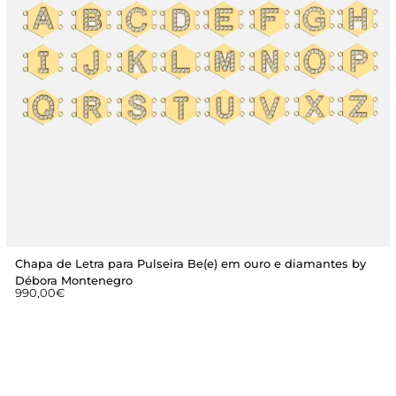
Chapa de Letra para Pulseira Be(e) em ouro e diamantes by
Débora Montenegro
990,00
€