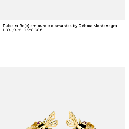
Pulseira Be(e) em ouro e diamantes by Débora Montenegro
1.200,00
€
-
1.580,00
€