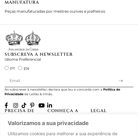
MANUFATURA
M
Peças manufaturadas por mestres ourives e joalheiros.
Jo
e 
SUBSCREVA A NEWSLETTER
Idioma Preferencial
PT
EN
Ao subscrever à newsletter, declara que leu e concorda com a
Política de
Privacidade
da Leitão & Irmão.
PRECISA DE
CONHEÇA A
LEGAL
AJUDA?
CASA LEITÃO
Projectos Apoiados
Valorizamos a sua privacidade
A minha conta
História
pela UE
Cuidado com as Peças
Atelier
Política de Privacidade
Utilizamos cookies para melhorar a sua experiência de
Trocas & Devoluções
Oficinas