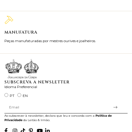
MANUFATURA
M
Peças manufaturadas por mestres ourives e joalheiros.
Jo
ra
SUBSCREVA A NEWSLETTER
Idioma Preferencial
PT
EN
Ao subscrever à newsletter, declara que leu e concorda com a
Política de
Privacidade
da Leitão & Irmão.