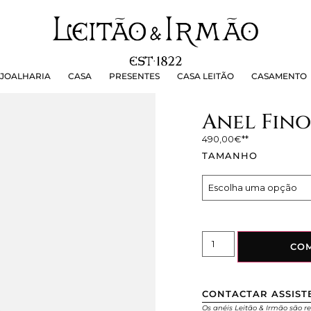
OALHARIA
CASA
PRESENTES
CASA LEITÃO
CASAMEN
JOALHARIA
CASA
PRESENTES
CASA LEITÃO
CASAMENTO
Anel Fino
490,00
€
TAMANHO
CO
CONTACTAR ASSIST
Os anéis Leitão & Irmão são re