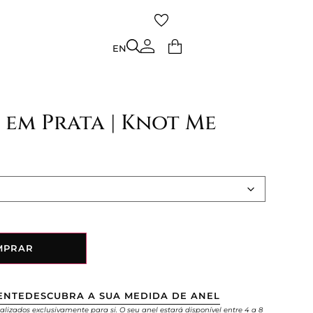
TO
EN
EN
 em Prata | Knot Me
MPRAR
ENTE
DESCUBRA A SUA MEDIDA DE ANEL
alizados exclusivamente para si. O seu anel estará disponível entre 4 a 8