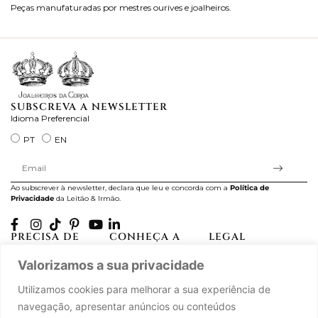
Peças manufaturadas por mestres ourives e joalheiros.
Jo
ra
SUBSCREVA A NEWSLETTER
Idioma Preferencial
PT
EN
Ao subscrever à newsletter, declara que leu e concorda com a
Política de
Privacidade
da Leitão & Irmão.
PRECISA DE
CONHEÇA A
LEGAL
AJUDA?
CASA LEITÃO
Projectos Apoiados pela
Valorizamos a sua privacidade
A minha conta
História
UE
Cuidado com as Peças
Atelier
Política de Privacidade
Utilizamos cookies para melhorar a sua experiência de
Trocas & Devoluções
Oficinas
Termos e Condições
navegação, apresentar anúncios ou conteúdos
Perguntas Frequentes
Journal
Livro de Reclamações