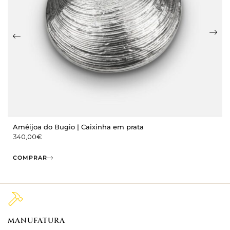
Amêijoa do Bugio | Caixinha em prata
340,00
€
COMPRAR
MANUFATURA
M