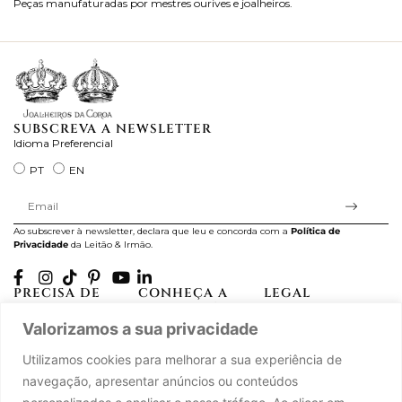
Peças manufaturadas por mestres ourives e joalheiros.
Jo
ra
SUBSCREVA A NEWSLETTER
Idioma Preferencial
PT
EN
Ao subscrever à newsletter, declara que leu e concorda com a
Política de
Privacidade
da Leitão & Irmão.
PRECISA DE
CONHEÇA A
LEGAL
AJUDA?
CASA LEITÃO
Projectos Apoiados pela
Valorizamos a sua privacidade
A minha conta
História
UE
Cuidado com as Peças
Atelier
Política de Privacidade
Utilizamos cookies para melhorar a sua experiência de
Trocas & Devoluções
Oficinas
Termos e Condições
navegação, apresentar anúncios ou conteúdos
Perguntas Frequentes
Journal
Livro de Reclamações