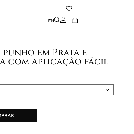
TO
EN
EN
 punho em Prata e
a com aplicação fácil
MPRAR