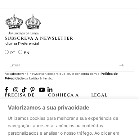
ra
SUBSCREVA A NEWSLETTER
Idioma Preferencial
PT
EN
Ao subscrever à newsletter, declara que leu e concorda com a
Política de
Privacidade
da Leitão & Irmão.
PRECISA DE
CONHEÇA A
LEGAL
AJUDA?
CASA LEITÃO
Projectos Apoiados pela
Valorizamos a sua privacidade
A minha conta
História
UE
Cuidado com as Peças
Atelier
Política de Privacidade
Utilizamos cookies para melhorar a sua experiência de
Trocas & Devoluções
Oficinas
Termos e Condições
navegação, apresentar anúncios ou conteúdos
Perguntas Frequentes
Journal
Livro de Reclamações
personalizados e analisar o nosso tráfego. Ao clicar em
Contacte-nos
Press