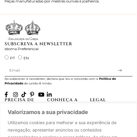
Peças manufaturadas por mestres ourives e joalheiros.
Jo
ra
SUBSCREVA A NEWSLETTER
Idioma Preferencial
PT
EN
Ao subscrever à newsletter, declara que leu e concorda com a
Política de
Privacidade
da Leitão & Irmão.
PRECISA DE
CONHEÇA A
LEGAL
AJUDA?
CASA LEITÃO
Projectos Apoiados pela
Valorizamos a sua privacidade
A minha conta
História
UE
Cuidado com as Peças
Atelier
Política de Privacidade
Utilizamos cookies para melhorar a sua experiência de
Trocas & Devoluções
Oficinas
Termos e Condições
navegação, apresentar anúncios ou conteúdos
Perguntas Frequentes
Journal
Livro de Reclamações