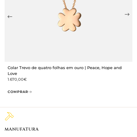
Colar Trevo de quatro folhas em ouro | Peace, Hope and
Love
1.670,00
€
COMPRAR
MANUFATURA
M