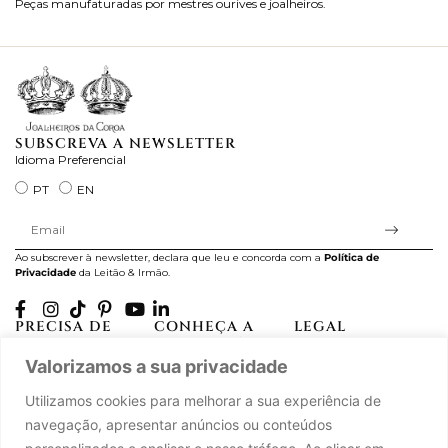
Peças manufaturadas por mestres ourives e joalheiros.
Jo
ra
SUBSCREVA A NEWSLETTER
Idioma Preferencial
PT
EN
Ao subscrever à newsletter, declara que leu e concorda com a
Política de
Privacidade
da Leitão & Irmão.
PRECISA DE
CONHEÇA A
LEGAL
AJUDA?
CASA LEITÃO
Projectos Apoiados pela
Valorizamos a sua privacidade
A minha conta
História
UE
Cuidado com as Peças
Atelier
Política de Privacidade
Utilizamos cookies para melhorar a sua experiência de
Trocas & Devoluções
Oficinas
Termos e Condições
navegação, apresentar anúncios ou conteúdos
Perguntas Frequentes
Journal
Livro de Reclamações