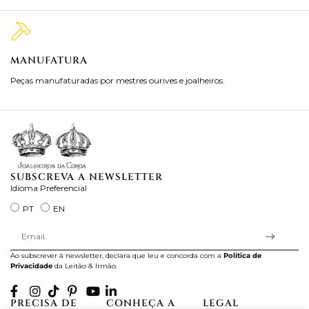
MANUFATURA
M
Peças manufaturadas por mestres ourives e joalheiros.
Jo
ra
SUBSCREVA A NEWSLETTER
Idioma Preferencial
PT
EN
Ao subscrever à newsletter, declara que leu e concorda com a
Política de
Privacidade
da Leitão & Irmão.
PRECISA DE
CONHEÇA A
LEGAL