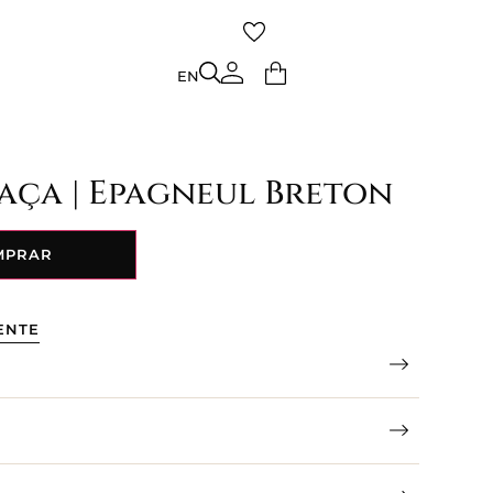
TO
EN
EN
aça | Epagneul Breton
MPRAR
ENTE