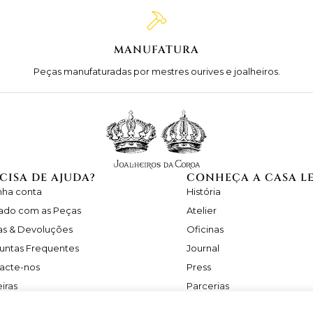
MANUFATURA
Peças manufaturadas por mestres ourives e joalheiros.
CISA DE AJUDA?
CONHEÇA A CASA L
nha conta
História
ado com as Peças
Atelier
as & Devoluções
Oficinas
untas Frequentes
Journal
acte-nos
Press
iras
Parcerias