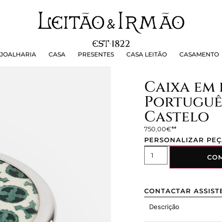
OALHARIA
CASA
PRESENTES
CASA LEITÃO
CASAMEN
JOALHARIA
CASA
PRESENTES
CASA LEITÃO
CASAMENTO
Caixa em 
Portuguê
Castelo
750,00
€
PERSONALIZAR PE
CO
CONTACTAR ASSIST
Descrição