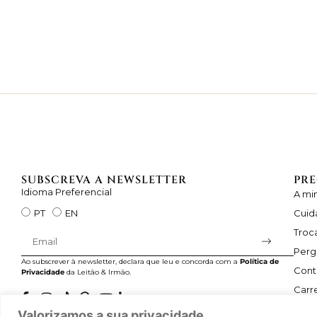
SUBSCREVA A NEWSLETTER
PRE
Idioma Preferencial
A mi
Cuid
PT
EN
Troc
Perg
Ao subscrever à newsletter, declara que leu e concorda com a
Política de
Cont
Privacidade
da Leitão & Irmão.
Carre
Valorizamos a sua privacidade