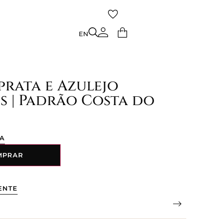
TO
EN
EN
prata e Azulejo
s | Padrão Costa do
ÇA
MPRAR
ENTE