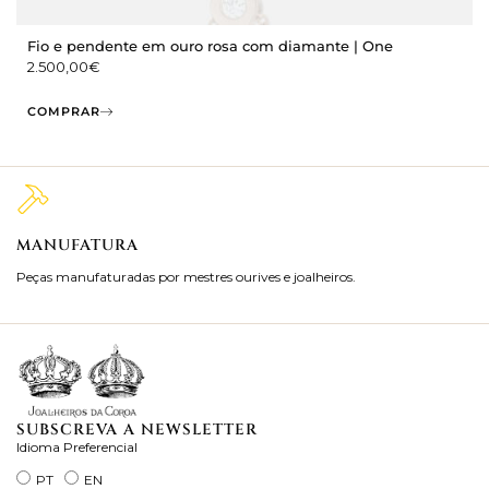
Fio e pendente em ouro rosa com diamante | One
2.500,00
€
COMPRAR
MANUFATURA
M
Peças manufaturadas por mestres ourives e joalheiros.
Jo
ra
SUBSCREVA A NEWSLETTER
Idioma Preferencial
PT
EN