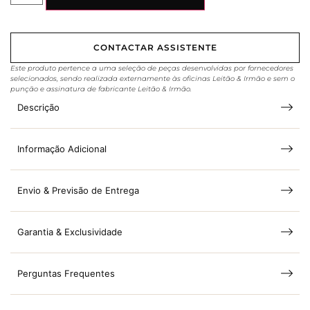
CONTACTAR ASSISTENTE
Este produto pertence a uma seleção de peças desenvolvidas por fornecedores
selecionados, sendo realizada externamente às oficinas Leitão & Irmão e sem o
punção e assinatura de fabricante Leitão & Irmão.
Descrição
Informação Adicional
Envio & Previsão de Entrega
Garantia & Exclusividade
Perguntas Frequentes