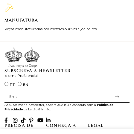
MANUFATURA
M
Peças manufaturadas por mestres ourives e joalheiros.
Jo
ra
SUBSCREVA A NEWSLETTER
Idioma Preferencial
PT
EN
Ao subscrever à newsletter, declara que leu e concorda com a
Política de
Privacidade
da Leitão & Irmão.
PRECISA DE
CONHEÇA A
LEGAL
AJUDA?
CASA LEITÃO
Projectos Apoiados pela