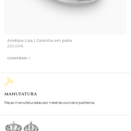
Amêijoa Lisa | Caixinha em prata
230,00
€
COMPRAR
MANUFATURA
M
Peças manufaturadas por mestres ourives e joalheiros.
Jo
ra