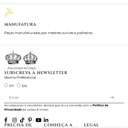
MANUFATURA
M
Peças manufaturadas por mestres ourives e joalheiros.
Jo
ra
SUBSCREVA A NEWSLETTER
Idioma Preferencial
PT
EN
Ao subscrever à newsletter, declara que leu e concorda com a
Política de
Privacidade
da Leitão & Irmão.
PRECISA DE
CONHEÇA A
LEGAL