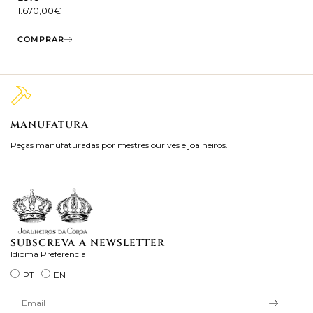
1.670,00
€
COMPRAR
MANUFATURA
M
Peças manufaturadas por mestres ourives e joalheiros.
Jo
ra
SUBSCREVA A NEWSLETTER
Idioma Preferencial
PT
EN