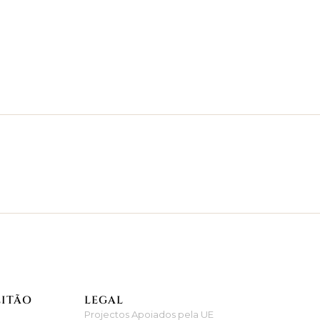
EITÃO
LEGAL
Projectos Apoiados pela UE