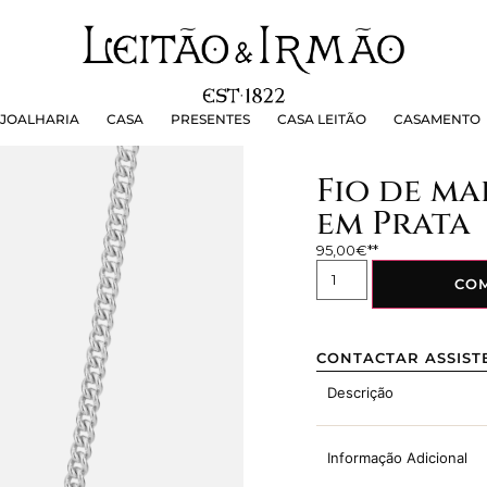
OALHARIA
CASA
PRESENTES
CASA LEITÃO
CASAMEN
JOALHARIA
CASA
PRESENTES
CASA LEITÃO
CASAMENTO
Fio de mal
em Prata
95,00
€
CO
CONTACTAR ASSIST
Descrição
Informação Adicional