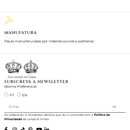
MANUFATURA
M
Peças manufaturadas por mestres ourives e joalheiros.
Jo
ra
SUBSCREVA A NEWSLETTER
Idioma Preferencial
PT
EN
Ao subscrever à newsletter, declara que leu e concorda com a
Política de
Privacidade
da Leitão & Irmão.