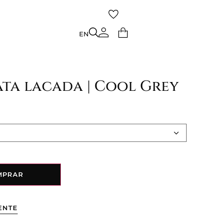
TO
EN
EN
ata lacada | Cool Grey
MPRAR
ENTE