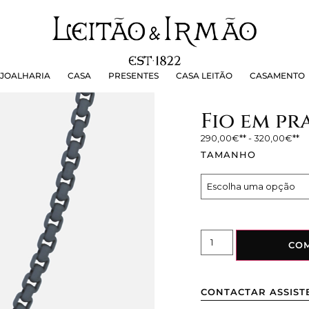
OALHARIA
CASA
PRESENTES
CASA LEITÃO
CASAMEN
JOALHARIA
CASA
PRESENTES
CASA LEITÃO
CASAMENTO
Fio em pr
290,00
€
-
320,00
€
TAMANHO
CO
CONTACTAR ASSIST