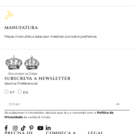
MANUFATURA
M
Peças manufaturadas por mestres ourives e joalheiros.
Jo
ra
SUBSCREVA A NEWSLETTER
Idioma Preferencial
PT
EN
Ao subscrever à newsletter, declara que leu e concorda com a
Política de
Privacidade
da Leitão & Irmão.
PRECISA DE
CONHEÇA A
LEGAL