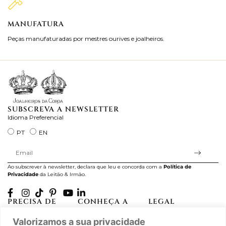
MANUFATURA
M
Peças manufaturadas por mestres ourives e joalheiros.
Jo
ra
SUBSCREVA A NEWSLETTER
Idioma Preferencial
PT
EN
Ao subscrever à newsletter, declara que leu e concorda com a
Política de
Privacidade
da Leitão & Irmão.
PRECISA DE
CONHEÇA A
LEGAL
AJUDA?
CASA LEITÃO
Projectos Apoiados pela
Valorizamos a sua privacidade
A minha conta
História
UE