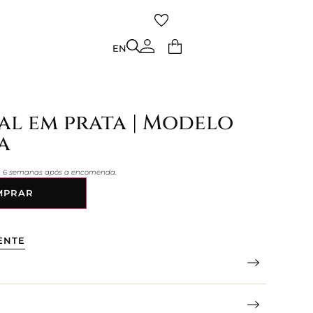
TO
EN
EN
al em prata | Modelo
a
 a 6 semanas após a encomenda.
MPRAR
ENTE