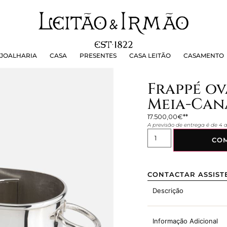
OALHARIA
CASA
PRESENTES
CASA LEITÃO
CASAMEN
JOALHARIA
CASA
PRESENTES
CASA LEITÃO
CASAMENTO
Frappé ov
Meia-Can
17.500,00
€
A previsão de entrega é de 4
CO
CONTACTAR ASSIST
Descrição
Informação Adicional