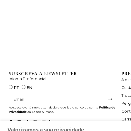
SUBSCREVA A NEWSLETTER
PRE
Idioma Preferencial
A mi
Cuid
PT
EN
Troc
Perg
Ao subscrever à newsletter, declara que leu e concorda com a
Política de
Cont
Privacidade
da Leitão & Irmão.
Carre
Valorizamos a sua privacidade