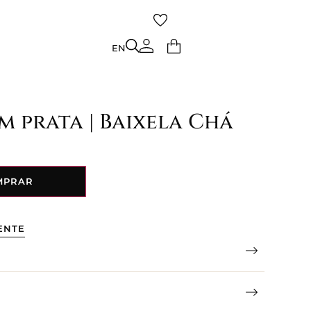
TO
EN
EN
em prata | Baixela Chá
MPRAR
ENTE