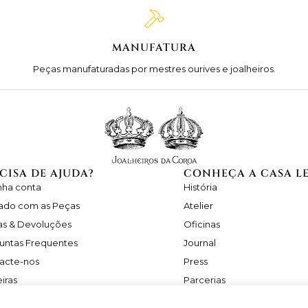
MANUFATURA
Peças manufaturadas por mestres ourives e joalheiros.
CISA DE AJUDA?
CONHEÇA A CASA L
nha conta
História
ado com as Peças
Atelier
as & Devoluções
Oficinas
untas Frequentes
Journal
acte-nos
Press
iras
Parcerias