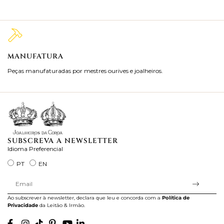
MANUFATURA
M
Peças manufaturadas por mestres ourives e joalheiros.
Jo
ra
SUBSCREVA A NEWSLETTER
Idioma Preferencial
PT
EN
Ao subscrever à newsletter, declara que leu e concorda com a
Política de
Privacidade
da Leitão & Irmão.