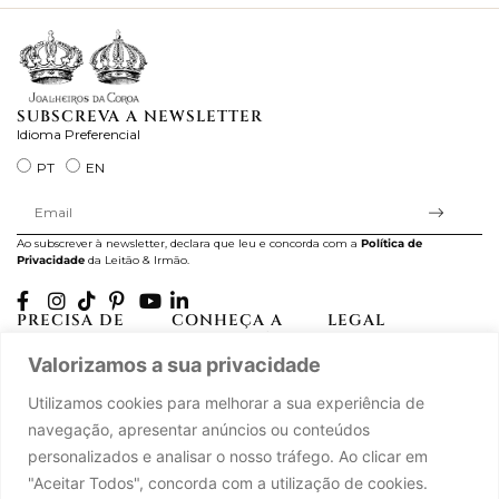
SUBSCREVA A NEWSLETTER
Idioma Preferencial
PT
EN
Ao subscrever à newsletter, declara que leu e concorda com a
Política de
Privacidade
da Leitão & Irmão.
PRECISA DE
CONHEÇA A
LEGAL
AJUDA?
CASA LEITÃO
Projectos Apoiados pela
Valorizamos a sua privacidade
A minha conta
História
UE
Cuidado com as Peças
Atelier
Política de Privacidade
Utilizamos cookies para melhorar a sua experiência de
Trocas & Devoluções
Oficinas
Termos e Condições
navegação, apresentar anúncios ou conteúdos
Perguntas Frequentes
Journal
Livro de Reclamações
personalizados e analisar o nosso tráfego. Ao clicar em
Contacte-nos
Press
"Aceitar Todos", concorda com a utilização de cookies.