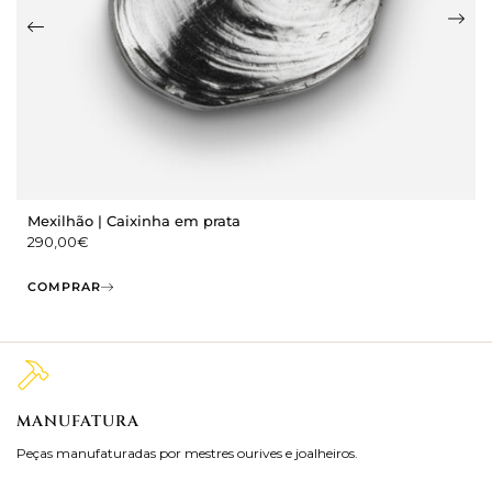
Mexilhão | Caixinha em prata
290,00
€
COMPRAR
MANUFATURA
M
Peças manufaturadas por mestres ourives e joalheiros.
Jo
ra