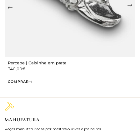
Percebe | Caixinha em prata
340,00
€
COMPRAR
MANUFATURA
M
Peças manufaturadas por mestres ourives e joalheiros.
Jo
ra