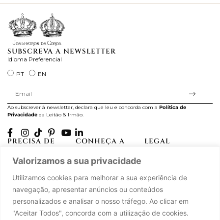
SUBSCREVA A NEWSLETTER
Idioma Preferencial
PT
EN
Ao subscrever à newsletter, declara que leu e concorda com a
Política de
Privacidade
da Leitão & Irmão.
PRECISA DE
CONHEÇA A
LEGAL
AJUDA?
CASA LEITÃO
Projectos Apoiados pela
Valorizamos a sua privacidade
A minha conta
História
UE
Cuidado com as Peças
Atelier
Política de Privacidade
Utilizamos cookies para melhorar a sua experiência de
Trocas & Devoluções
Oficinas
Termos e Condições
navegação, apresentar anúncios ou conteúdos
Perguntas Frequentes
Journal
Livro de Reclamações
personalizados e analisar o nosso tráfego. Ao clicar em
Contacte-nos
Press
"Aceitar Todos", concorda com a utilização de cookies.