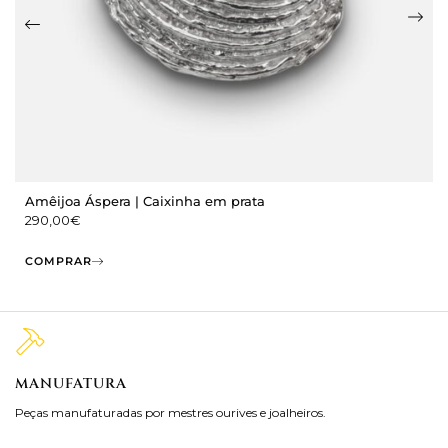
Amêijoa Áspera | Caixinha em prata
290,00
€
COMPRAR
MANUFATURA
M
Peças manufaturadas por mestres ourives e joalheiros.
Jo
ra