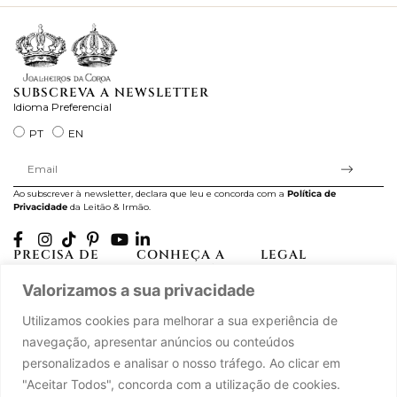
SUBSCREVA A NEWSLETTER
Idioma Preferencial
PT
EN
Ao subscrever à newsletter, declara que leu e concorda com a
Política de
Privacidade
da Leitão & Irmão.
PRECISA DE
CONHEÇA A
LEGAL
AJUDA?
CASA LEITÃO
Projectos Apoiados pela
Valorizamos a sua privacidade
A minha conta
História
UE
Cuidado com as Peças
Atelier
Política de Privacidade
Utilizamos cookies para melhorar a sua experiência de
Trocas & Devoluções
Oficinas
Termos e Condições
navegação, apresentar anúncios ou conteúdos
Perguntas Frequentes
Journal
Livro de Reclamações
personalizados e analisar o nosso tráfego. Ao clicar em
Contacte-nos
Press
"Aceitar Todos", concorda com a utilização de cookies.