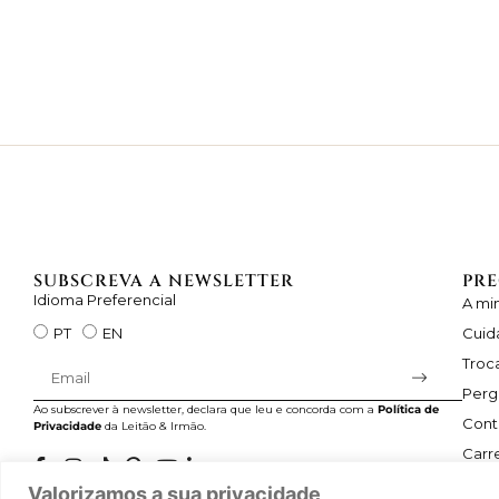
SUBSCREVA A NEWSLETTER
PRE
Idioma Preferencial
A mi
Cuid
PT
EN
Troc
Perg
Ao subscrever à newsletter, declara que leu e concorda com a
Política de
Cont
Privacidade
da Leitão & Irmão.
Carre
Valorizamos a sua privacidade