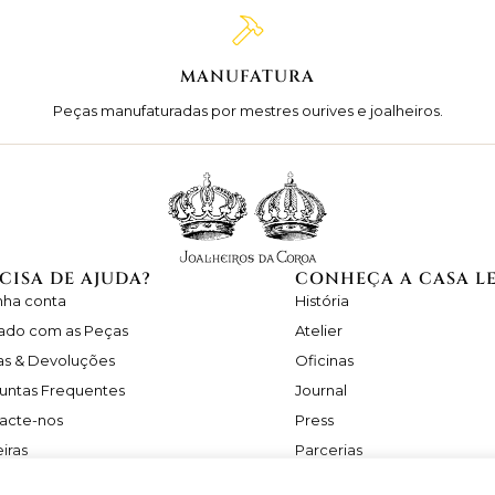
MANUFATURA
Peças manufaturadas por mestres ourives e joalheiros.
CISA DE AJUDA?
CONHEÇA A CASA L
nha conta
História
ado com as Peças
Atelier
as & Devoluções
Oficinas
untas Frequentes
Journal
acte-nos
Press
iras
Parcerias