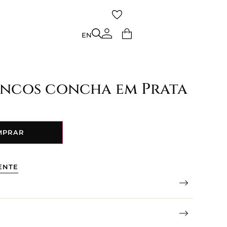
TO
EN
EN
rincos concha em Prata
MPRAR
ENTE