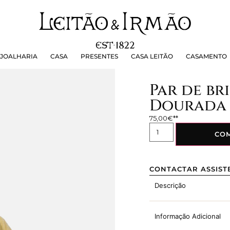
OALHARIA
CASA
PRESENTES
CASA LEITÃO
CASAMEN
JOALHARIA
CASA
PRESENTES
CASA LEITÃO
CASAMENTO
Par de b
Dourada
75,00
€
CO
CONTACTAR ASSIST
Descrição
Informação Adicional