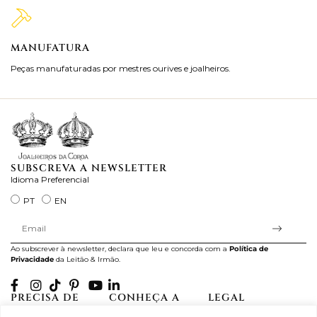
MANUFATURA
M
Peças manufaturadas por mestres ourives e joalheiros.
Jo
ra
SUBSCREVA A NEWSLETTER
Idioma Preferencial
PT
EN
Ao subscrever à newsletter, declara que leu e concorda com a
Política de
Privacidade
da Leitão & Irmão.
PRECISA DE
CONHEÇA A
LEGAL
AJUDA?
CASA LEITÃO
Projectos Apoiados pela