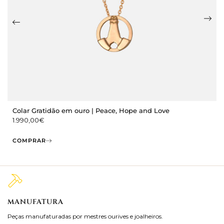
Colar Gratidão em ouro | Peace, Hope and Love
1.990,00
€
COMPRAR
MANUFATURA
M
Peças manufaturadas por mestres ourives e joalheiros.
Jo