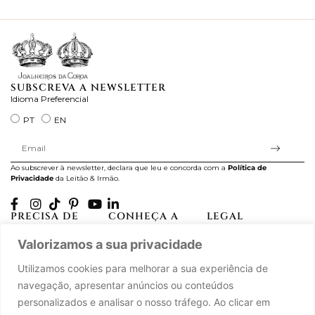
ra
SUBSCREVA A NEWSLETTER
Idioma Preferencial
PT
EN
Ao subscrever à newsletter, declara que leu e concorda com a
Política de
Privacidade
da Leitão & Irmão.
PRECISA DE
CONHEÇA A
LEGAL
AJUDA?
CASA LEITÃO
Projectos Apoiados pela
Valorizamos a sua privacidade
A minha conta
História
UE
Cuidado com as Peças
Atelier
Política de Privacidade
Utilizamos cookies para melhorar a sua experiência de
Trocas & Devoluções
Oficinas
Termos e Condições
navegação, apresentar anúncios ou conteúdos
Perguntas Frequentes
Journal
Livro de Reclamações
personalizados e analisar o nosso tráfego. Ao clicar em
Contacte-nos
Press