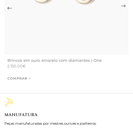
Brincos em ouro amarelo com diamantes | One
2.150,00
€
COMPRAR
MANUFATURA
M
Peças manufaturadas por mestres ourives e joalheiros.
Jo
ra