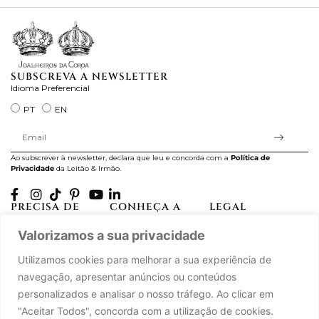
SUBSCREVA A NEWSLETTER
Idioma Preferencial
PT
EN
Ao subscrever à newsletter, declara que leu e concorda com a
Política de
Privacidade
da Leitão & Irmão.
PRECISA DE
CONHEÇA A
LEGAL
AJUDA?
CASA LEITÃO
Projectos Apoiados pela
Valorizamos a sua privacidade
A minha conta
História
UE
Cuidado com as Peças
Atelier
Política de Privacidade
Utilizamos cookies para melhorar a sua experiência de
Trocas & Devoluções
Oficinas
Termos e Condições
navegação, apresentar anúncios ou conteúdos
Perguntas Frequentes
Journal
Livro de Reclamações
personalizados e analisar o nosso tráfego. Ao clicar em
Contacte-nos
Press
"Aceitar Todos", concorda com a utilização de cookies.