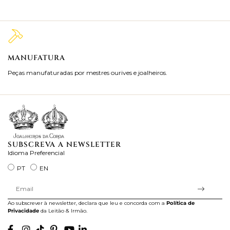
MANUFATURA
M
Peças manufaturadas por mestres ourives e joalheiros.
Jo
ra
SUBSCREVA A NEWSLETTER
Idioma Preferencial
PT
EN
Ao subscrever à newsletter, declara que leu e concorda com a
Política de
Privacidade
da Leitão & Irmão.