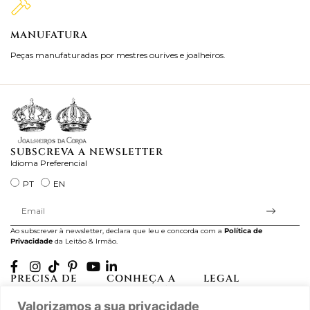
MANUFATURA
M
Peças manufaturadas por mestres ourives e joalheiros.
Jo
ra
SUBSCREVA A NEWSLETTER
Idioma Preferencial
PT
EN
Ao subscrever à newsletter, declara que leu e concorda com a
Política de
Privacidade
da Leitão & Irmão.
PRECISA DE
CONHEÇA A
LEGAL
AJUDA?
CASA LEITÃO
Projectos Apoiados pela
Valorizamos a sua privacidade
A minha conta
História
UE