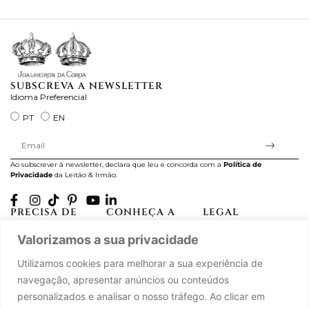
ra
SUBSCREVA A NEWSLETTER
Idioma Preferencial
PT
EN
Ao subscrever à newsletter, declara que leu e concorda com a
Política de
Privacidade
da Leitão & Irmão.
PRECISA DE
CONHEÇA A
LEGAL
AJUDA?
CASA LEITÃO
Projectos Apoiados pela
Valorizamos a sua privacidade
A minha conta
História
UE
Cuidado com as Peças
Atelier
Política de Privacidade
Utilizamos cookies para melhorar a sua experiência de
Trocas & Devoluções
Oficinas
Termos e Condições
navegação, apresentar anúncios ou conteúdos
Perguntas Frequentes
Journal
Livro de Reclamações
personalizados e analisar o nosso tráfego. Ao clicar em
Contacte-nos
Press