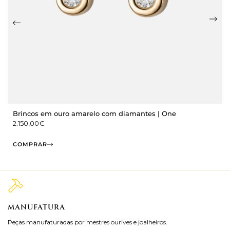
Brincos em ouro amarelo com diamantes | One
2.150,00
€
COMPRAR
MANUFATURA
M
Peças manufaturadas por mestres ourives e joalheiros.
Jo