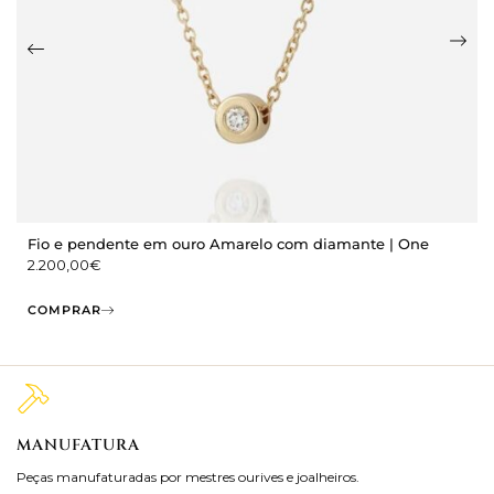
Fio e pendente em ouro Amarelo com diamante | One
2.200,00
€
COMPRAR
MANUFATURA
M
Peças manufaturadas por mestres ourives e joalheiros.
Jo