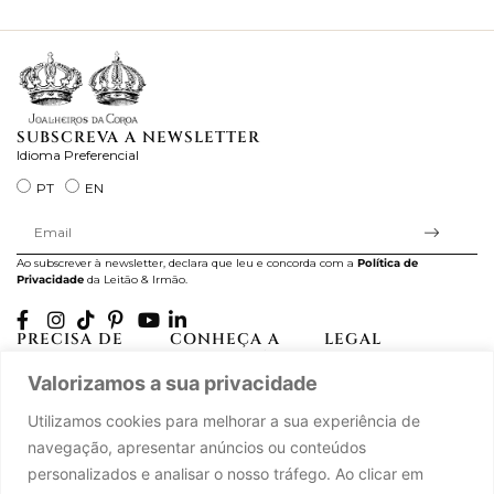
ra
SUBSCREVA A NEWSLETTER
Idioma Preferencial
PT
EN
Ao subscrever à newsletter, declara que leu e concorda com a
Política de
Privacidade
da Leitão & Irmão.
PRECISA DE
CONHEÇA A
LEGAL
AJUDA?
CASA LEITÃO
Projectos Apoiados pela
Valorizamos a sua privacidade
A minha conta
História
UE
Cuidado com as Peças
Atelier
Política de Privacidade
Utilizamos cookies para melhorar a sua experiência de
Trocas & Devoluções
Oficinas
Termos e Condições
navegação, apresentar anúncios ou conteúdos
Perguntas Frequentes
Journal
Livro de Reclamações
personalizados e analisar o nosso tráfego. Ao clicar em
Contacte-nos
Press