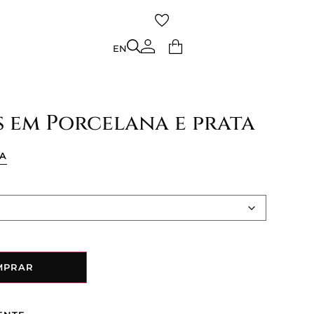
TO
EN
EN
is em Porcelana e prata
ÇA
MPRAR