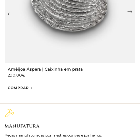
Amêijoa Áspera | Caixinha em prata
290,00
€
COMPRAR
MANUFATURA
M
Peças manufaturadas por mestres ourives e joalheiros.
Jo