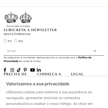
ra
SUBSCREVA A NEWSLETTER
Idioma Preferencial
PT
EN
Ao subscrever à newsletter, declara que leu e concorda com a
Política de
Privacidade
da Leitão & Irmão.
PRECISA DE
CONHEÇA A
LEGAL
AJUDA?
CASA LEITÃO
Projectos Apoiados pela
Valorizamos a sua privacidade
A minha conta
História
UE
Cuidado com as Peças
Atelier
Política de Privacidade
Utilizamos cookies para melhorar a sua experiência de
Trocas & Devoluções
Oficinas
Termos e Condições
navegação, apresentar anúncios ou conteúdos
Perguntas Frequentes
Journal
Livro de Reclamações
personalizados e analisar o nosso tráfego. Ao clicar em
Contacte-nos
Press