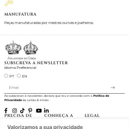
MANUFATURA
M
Peças manufaturadas por mestres ourives e joalheiros.
Jo
ra
SUBSCREVA A NEWSLETTER
Idioma Preferencial
PT
EN
Ao subscrever à newsletter, declara que leu e concorda com a
Política de
Privacidade
da Leitão & Irmão.
PRECISA DE
CONHEÇA A
LEGAL
AJUDA?
CASA LEITÃO
Projectos Apoiados pela
Valorizamos a sua privacidade
A minha conta
História
UE